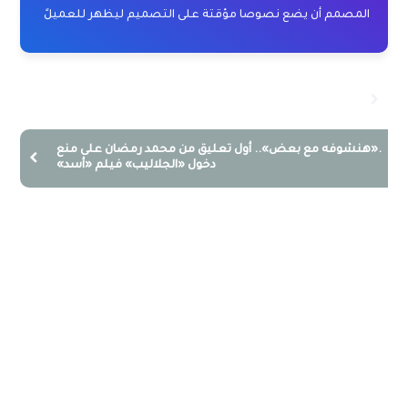
المصمم أن يضع نصوصا مؤقتة على التصميم ليظهر للعميلً
موقف الكاف من زيادة عدد الأندية المشاركة في بطولة دوري
أبطال أفريقيا
.«هنشوفه مع بعض».. أول تعليق من محمد رمضان على منع
دخول «الجلاليب» فيلم «أسد»