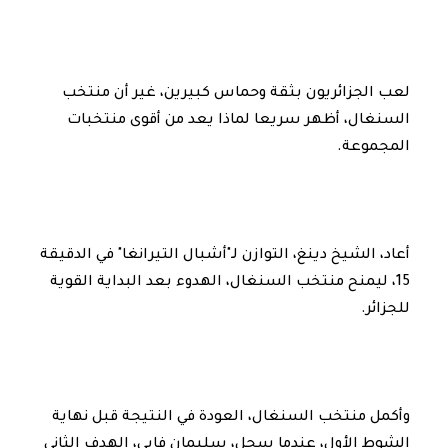
لعب الجزائريون بثقة وحماس كبيرين، غير أن منتخب
السنغال، أظهر سريعا لماذا يعد من أقوى منتخبات
المجموعة.
أعاد، الشيخ دينغ، التوازن لـ"أشبال التيرانغا" في الدقيقة
15، ليمنح منتخب السنغال، الهدوء بعد البداية القوية
للجزائر.
وأكمل منتخب السنغال، العودة في النتيجة قبل نهاية
الشوط الأول، عندما سجل، سليمان فايي، الهدف الثاني