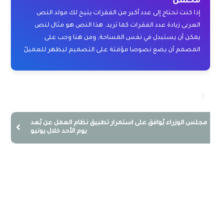
محسن
إذا كنت تحتاج إلى عدد أكبر من الفقرات يتيح لك مولد النص
العربى زيادة عدد الفقرات كما تريد. هذا النص هو مثال لنص
يمكن أن يستبدل في نفس المساحة, ومن هنا وجب على
المصمم أن يضع نصوصا مؤقتة على التصميم ليظهر للعميلً
اختراق جديد وخطير.. هكذا يسرق الذكاء الاصطناعي صوت ابنك
لابتزازك
مجلس الوزراء يُوافق على استمرار تطبيق نظام العمل عن بُعد
يوم الأحد خلال يونيو