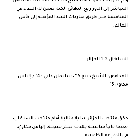
ولم يكن هذا الفوز كافيا لمنح منتخب غانا، بطاقة التأهل
المباشر إلى الدور ربع النهائي، لكنه ضمن له البقاء في
المنافسة عبر طريق مباريات السد المؤهلة إلى كأس
العالم.
السنغال 2-1 الجزائر
الهدافون: الشيخ دينغ 15’، سليمان فايي 43’ / إلياس
مكاوي 5’
حقق منتخب الجزائر، بداية مثالية أمام منتخب السنغال،
بعدما فاجأ منافسه بهدف مبكر سجله، إلياس مكاوي،
في الدقيقة الخامسة.