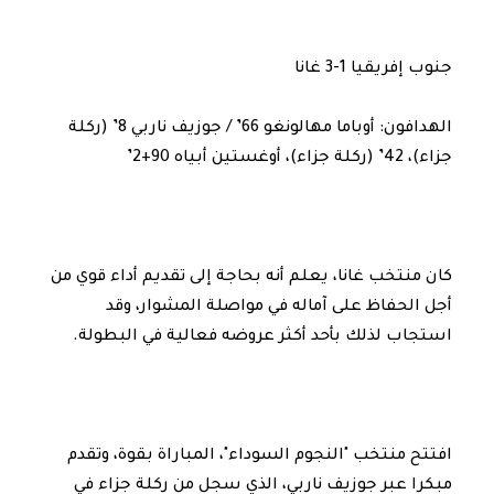
جنوب إفريقيا 1-3 غانا
الهدافون: أوباما مهالونغو 66’ / جوزيف ناربي 8’ (ركلة
جزاء)، 42’ (ركلة جزاء)، أوغستين أبياه 90+2’
كان منتخب غانا، يعلم أنه بحاجة إلى تقديم أداء قوي من
أجل الحفاظ على آماله في مواصلة المشوار، وقد
استجاب لذلك بأحد أكثر عروضه فعالية في البطولة.
افتتح منتخب "النجوم السوداء"، المباراة بقوة، وتقدم
مبكرا عبر جوزيف ناربي، الذي سجل من ركلة جزاء في